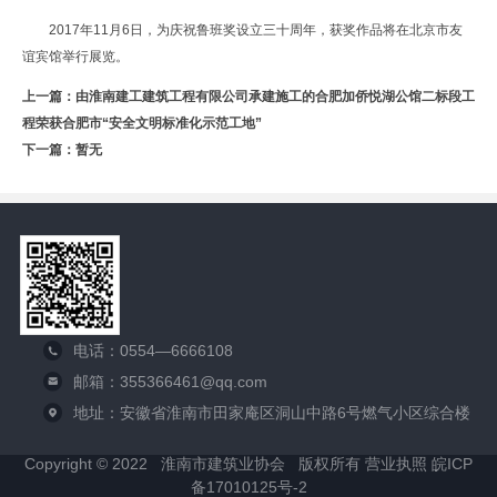
2017年11月6日，为庆祝鲁班奖设立三十周年，获奖作品将在北京市友
谊宾馆举行展览。
上一篇：
由淮南建工建筑工程有限公司承建施工的合肥加侨悦湖公馆二标段工
程荣获合肥市“安全文明标准化示范工地”
下一篇：暂无
电话：0554—6666108
邮箱：355366461@qq.com
地址：安徽省淮南市田家庵区洞山中路6号燃气小区综合楼
Copyright © 2022 淮南市建筑业协会 版权所有
营业执照
皖ICP
备17010125号-2